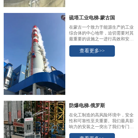
硫塔工业电梯-蒙古国
在蒙古一个致力于能源生产的工业
综合体的中心地带，迫切需要对其
最重要的设施之一进行高效和安全
的维护：烟气脱硫 （FGD） 系
查看更多>>
统，通常称为脱硫塔或洗涤塔。本
案例研究说明了我们最先进的工业
电梯如何在促进这些关键环保设备
的检查和维护过程中变得不可或
缺。
防爆电梯-俄罗斯
在化工制造的高风险环境中，安全
性和可靠性至关重要。我们最具影
响力的安装之一突出了我们专门设
计的防爆工业电梯在位于俄罗斯工